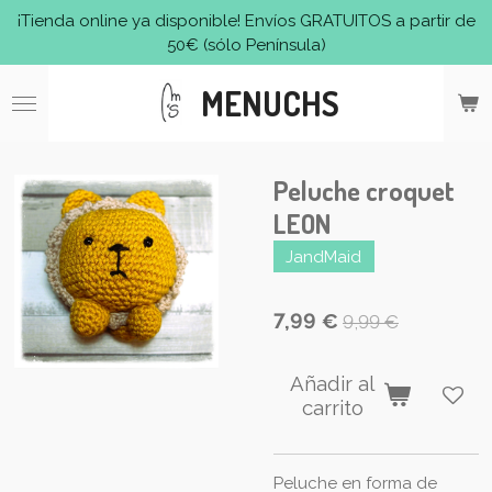
¡Tienda online ya disponible! Envíos GRATUITOS a partir de
Ir
50€ (sólo Península)
al
contenido
MENUCHS
principal
Peluche croquet
LEON
JandMaid
7,99 €
9,99 €
Añadir al
carrito
Peluche en forma de