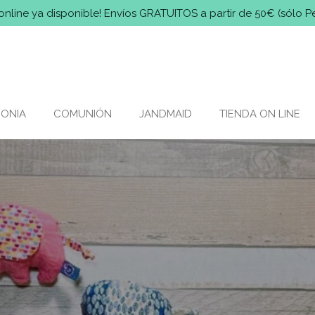
online ya disponible! Envíos GRATUITOS a partir de 50€ (sólo P
MONIA
COMUNIÓN
JANDMAID
TIENDA ON LINE