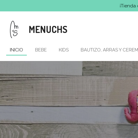
¡Tienda 
Ir
al
contenido
MENUCHS
principal
INICIO
BEBE
KIDS
BAUTIZO, ARRAS Y CERE