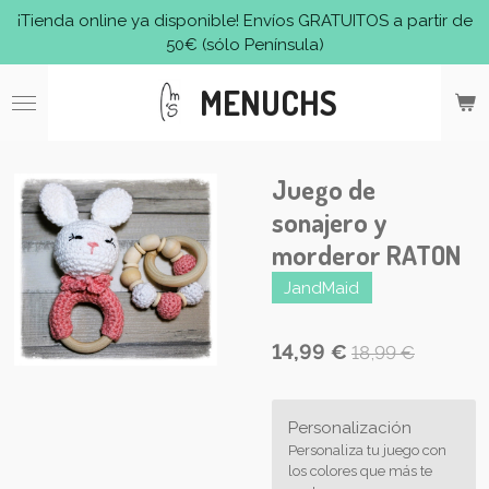
¡Tienda online ya disponible! Envíos GRATUITOS a partir de
Ir
50€ (sólo Península)
al
contenido
MENUCHS
principal
Juego de
sonajero y
morderor RATON
JandMaid
14,99 €
18,99 €
Personalización
Personaliza tu juego con
los colores que más te