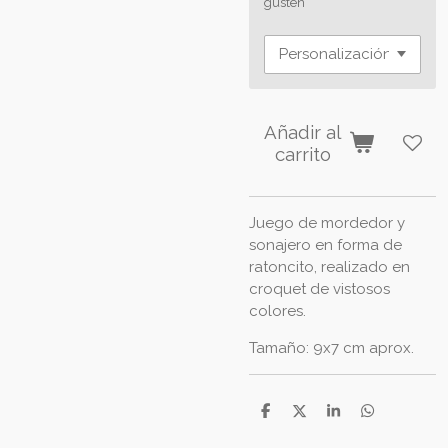
gusten
Añadir al
carrito
Juego de mordedor y
sonajero en forma de
ratoncito, realizado en
croquet de vistosos
colores.
Tamaño: 9x7 cm aprox.
C
C
C
C
o
o
o
o
m
m
m
m