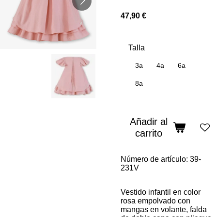
47,90 €
Talla
3a
4a
6a
8a
Añadir al
carrito
Número de artículo:
39-
231V
Vestido infantil en color
rosa empolvado con
mangas en volante, falda