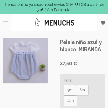
¡Tienda online ya disponible! Envíos GRATUITOS a partir de
Ir
50€ (sólo Península)
al
contenido
MENUCHS
principal
Pelele niño azul y
blanco. MIRANDA
37,50 €
Talla
3m
6m
12m