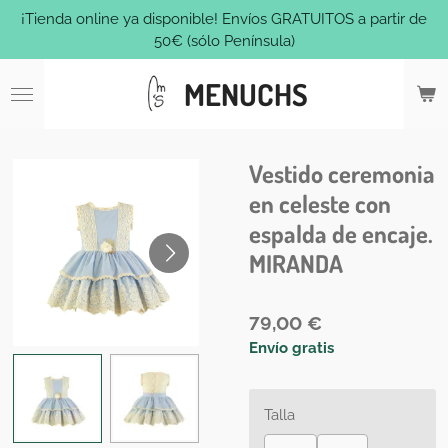
¡Tienda online ya disponible! Envíos GRATUITOS a partir de
Ir
50€ (sólo Península)
al
contenido
MENUCHS
principal
Vestido ceremonia
en celeste con
espalda de encaje.
MIRANDA
79,00 €
Envío gratis
Talla