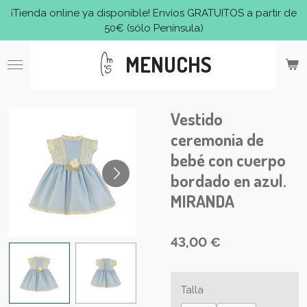
¡Tienda online ya disponible! Envíos GRATUITOS a partir de
Ir
50€ (sólo Península)
al
contenido
MENUCHS
principal
Vestido
ceremonia de
bebé con cuerpo
bordado en azul.
MIRANDA
43,00 €
Talla