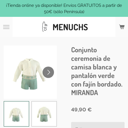
¡Tienda online ya disponible! Envíos GRATUITOS a partir de
Ir
50€ (sólo Península)
al
contenido
MENUCHS
principal
Conjunto
ceremonia de
camisa blanca y
pantalón verde
con fajín bordado.
MIRANDA
49,90 €