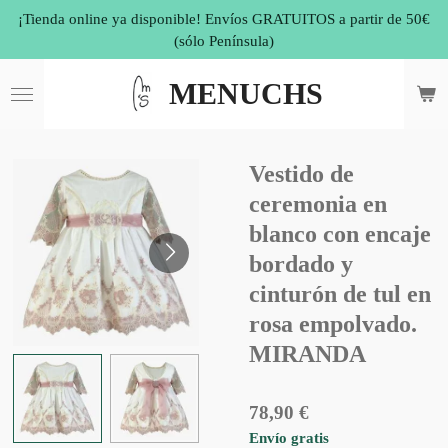
¡Tienda online ya disponible! Envíos GRATUITOS a partir de 50€
Ir
(sólo Península)
al
contenido
principal
MENUCHS
Vestido de
ceremonia en
blanco con encaje
bordado y
cinturón de tul en
rosa empolvado.
MIRANDA
78,90 €
Envío gratis