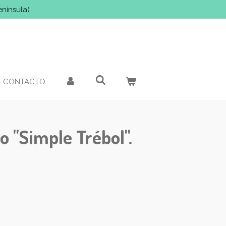
enínsula)
CONTACTO
o "Simple Trébol".