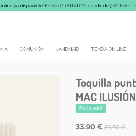
online ya disponible! Envíos GRATUITOS a partir de 50€ (sólo P
NIA
COMUNIÓN
JANDMAID
TIENDA ON LINE
Toquilla punt
MAC ILUSIÓN
¡Rebajado!
33,90 €
36,90 €