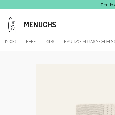
¡Tienda 
Ir
al
contenido
MENUCHS
principal
INICIO
BEBE
KIDS
BAUTIZO, ARRAS Y CEREMO