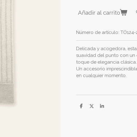
Añadir al carrito
Número de artículo:
TO124-
Delicada y acogedora, esta
suavidad del punto con un 
toque de elegancia clásica.
Un accesorio imprescindible
en cualquier momento.
C
C
C
o
o
o
m
m
m
p
p
p
a
a
a
r
r
r
t
t
t