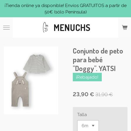
¡Tienda online ya disponible! Envíos GRATUITOS a partir de
Ir
50€ (sólo Península)
al
contenido
MENUCHS
principal
Conjunto de peto
para bebé
"Doggy". YATSI
¡Rebajado!
23,90 €
31,90 €
Talla