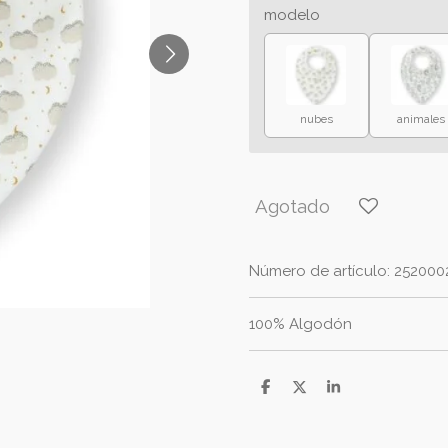
modelo
nubes
animales
Agotado
Número de artículo:
252000
100% Algodón
C
C
C
o
o
o
m
m
m
p
p
p