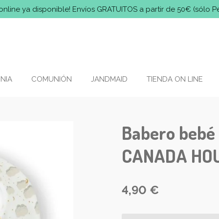
online ya disponible! Envíos GRATUITOS a partir de 50€ (sólo P
NIA
COMUNIÓN
JANDMAID
TIENDA ON LINE
Babero bebé 
CANADA HO
4,90 €