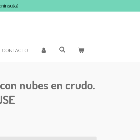
enínsula)
CONTACTO
con nubes en crudo.
USE