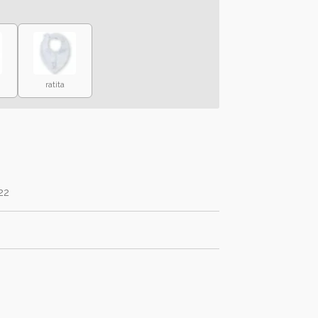
ratita
22