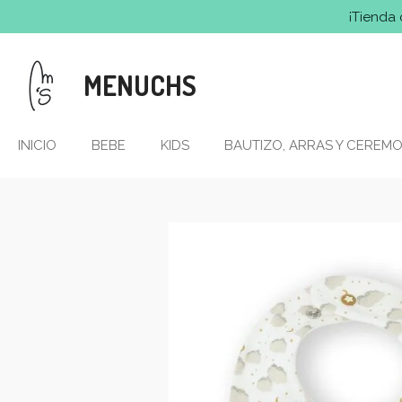
¡Tienda 
Ir
al
contenido
MENUCHS
principal
INICIO
BEBE
KIDS
BAUTIZO, ARRAS Y CEREMO