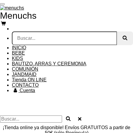
Ir
al
Menuchs
contenido
principal
INICIO
BEBE
KIDS
BAUTIZO, ARRAS Y CEREMONIA
COMUNIÓN
JANDMAID
Tienda ON LINE
CONTACTO
Cuenta
¡Tienda online ya disponible! Envíos GRATUITOS a partir de
50€ (sólo Península)