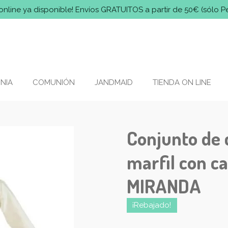
online ya disponible! Envíos GRATUITOS a partir de 50€ (sólo P
NIA
COMUNIÓN
JANDMAID
TIENDA ON LINE
Conjunto de 
marfil con c
MIRANDA
¡Rebajado!