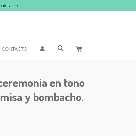
enínsula)
CONTACTO
ceremonia en tono
amisa y bombacho.