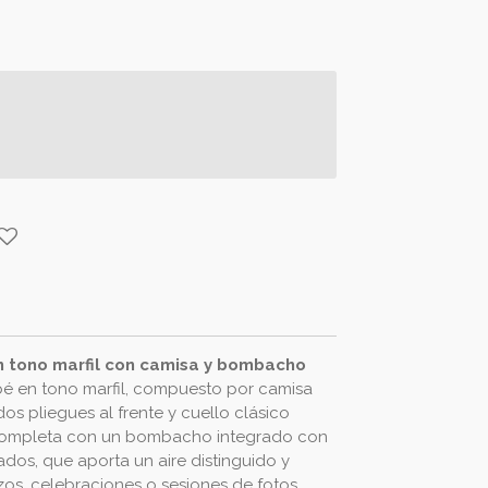
 tono marfil con camisa y bombacho
é en tono marfil, compuesto por camisa
s pliegues al frente y cuello clásico
completa con un bombacho integrado con
ados, que aporta un aire distinguido y
izos, celebraciones o sesiones de fotos,