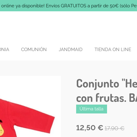
 online ya disponible! Envíos GRATUITOS a partir de 50€ (sólo Pe
ONIA
COMUNIÓN
JANDMAID
TIENDA ON LINE
Conjunto "He
con frutas.
Última talla
12,50 €
17,90 €