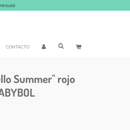
nínsula)
CONTACTO
llo Summer" rojo
 BABYBOL