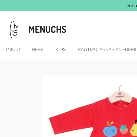
¡Tienda
Ir
al
contenido
MENUCHS
principal
INICIO
BEBE
KIDS
BAUTIZO, ARRAS Y CEREM