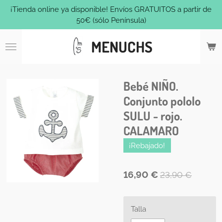
¡Tienda online ya disponible! Envíos GRATUITOS a partir de
Ir
50€ (sólo Península)
al
contenido
MENUCHS
principal
Bebé NIÑO.
Conjunto pololo
SULU - rojo.
CALAMARO
¡Rebajado!
16,90 €
23,90 €
Talla