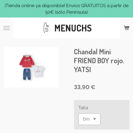
¡Tienda online ya disponible! Envíos GRATUITOS a partir de
Ir
50€ (sólo Península)
al
contenido
MENUCHS
principal
Chandal Mini
FRIEND BOY rojo.
YATSI
33,90 €
Talla