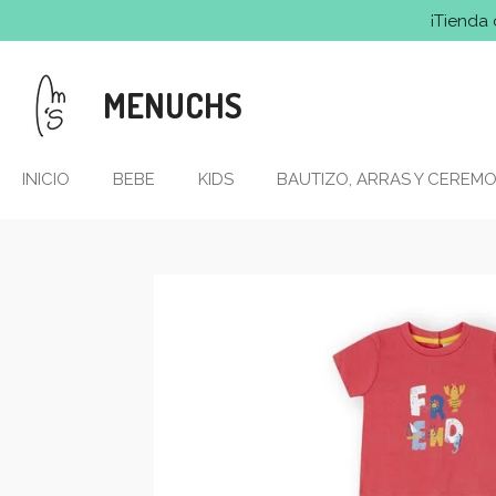
¡Tienda 
Ir
al
contenido
MENUCHS
principal
INICIO
BEBE
KIDS
BAUTIZO, ARRAS Y CEREMO