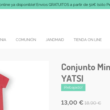
online ya disponible! Envíos GRATUITOS a partir de 50€ (sólo P
NIA
COMUNIÓN
JANDMAID
TIENDA ON LINE
Conjunto Min
YATSI
¡Rebajado!
13,00 €
18,90 €