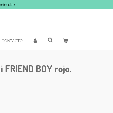
enínsula)
CONTACTO
i FRIEND BOY rojo.