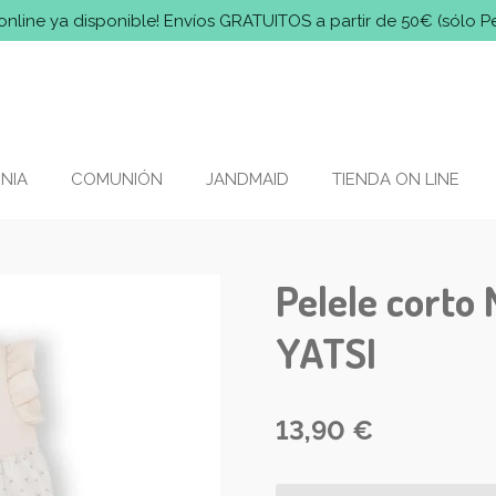
online ya disponible! Envíos GRATUITOS a partir de 50€ (sólo P
NIA
COMUNIÓN
JANDMAID
TIENDA ON LINE
Pelele corto 
YATSI
13,90 €