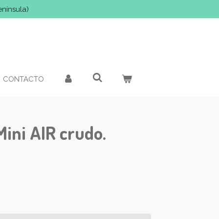
enínsula)
CONTACTO
Mini AIR crudo.