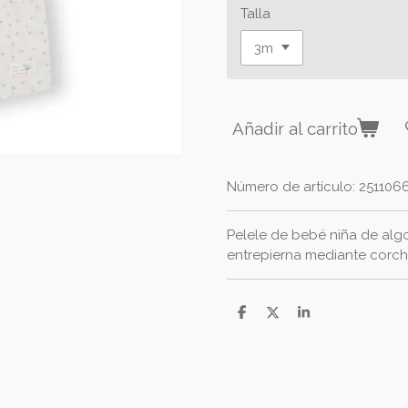
Talla
Añadir al carrito
Número de artículo:
251106
Pelele de bebé niña de algo
entrepierna mediante corch
C
C
C
o
o
o
m
m
m
p
p
p
a
a
a
r
r
r
t
t
t