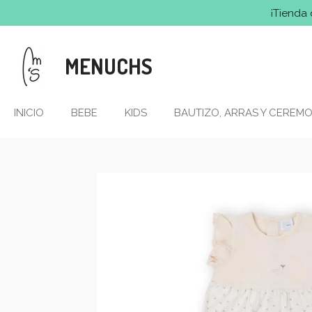
¡Tienda 
Ir
al
contenido
MENUCHS
principal
INICIO
BEBE
KIDS
BAUTIZO, ARRAS Y CEREMO