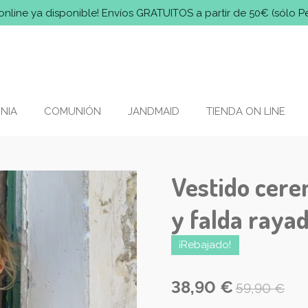
online ya disponible! Envíos GRATUITOS a partir de 50€ (sólo P
NIA
COMUNIÓN
JANDMAID
TIENDA ON LINE
Vestido cere
y falda raya
¡Rebajado!
38,90 €
59,90 €