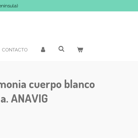
enínsula)
CONTACTO
monia cuerpo blanco
da. ANAVIG