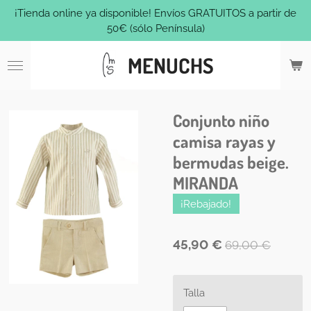
¡Tienda online ya disponible! Envíos GRATUITOS a partir de
Ir
50€ (sólo Península)
al
contenido
MENUCHS
principal
Conjunto niño
camisa rayas y
bermudas beige.
MIRANDA
¡Rebajado!
45,90 €
69,00 €
Talla