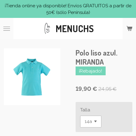
¡Tienda online ya disponible! Envíos GRATUITOS a partir de
Ir
50€ (sólo Península)
al
contenido
MENUCHS
principal
Polo liso azul.
MIRANDA
¡Rebajado!
19,90 €
24,95 €
Talla