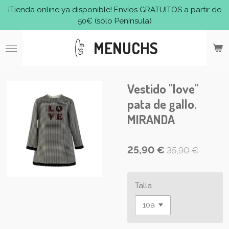
¡Tienda online ya disponible! Envíos GRATUITOS a partir de
Ir
50€ (sólo Península)
al
contenido
MENUCHS
principal
Vestido "love"
pata de gallo.
MIRANDA
25,90 €
35,90 €
Talla