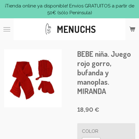
¡Tienda online ya disponible! Envíos GRATUITOS a partir de
Ir
50€ (sólo Península)
al
contenido
MENUCHS
principal
BEBE niña. Juego
rojo gorro,
bufanda y
manoplas.
MIRANDA
18,90 €
COLOR