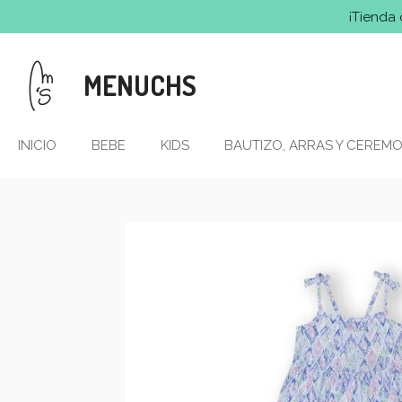
¡Tienda 
Ir
al
contenido
MENUCHS
principal
INICIO
BEBE
KIDS
BAUTIZO, ARRAS Y CEREMO