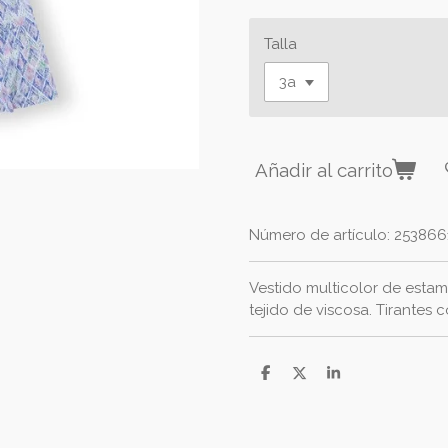
Talla
Añadir al carrito
Número de artículo:
253866
Vestido multicolor de esta
tejido de viscosa. Tirantes 
C
C
C
o
o
o
m
m
m
p
p
p
a
a
a