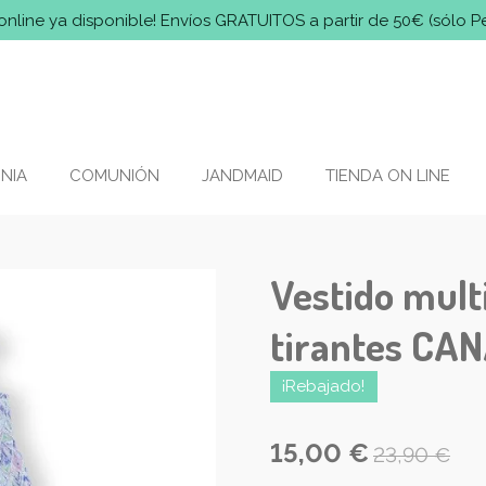
online ya disponible! Envíos GRATUITOS a partir de 50€ (sólo P
NIA
COMUNIÓN
JANDMAID
TIENDA ON LINE
Vestido mult
tirantes CA
¡Rebajado!
15,00 €
23,90 €