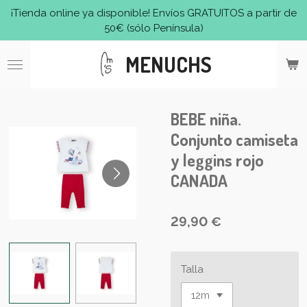
¡Tienda online ya disponible! Envíos GRATUITOS a partir de
Ir
50€ (sólo Península)
al
contenido
MENUCHS
principal
BEBE niña.
Conjunto camiseta
y leggins rojo
CANADA
29,90 €
Talla