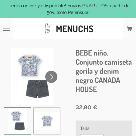
¡Tienda online ya disponible! Envíos GRATUITOS a partir de
Ir
50€ (sólo Península)
al
contenido
MENUCHS
principal
BEBE niño.
Conjunto camiseta
gorila y denim
negro CANADA
HOUSE
32,90 €
Talla