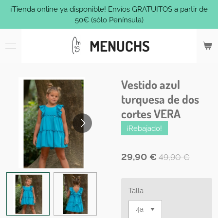
¡Tienda online ya disponible! Envíos GRATUITOS a partir de
Ir
50€ (sólo Península)
al
contenido
MENUCHS
principal
Vestido azul
turquesa de dos
cortes VERA
¡Rebajado!
29,90 €
49,90 €
Talla