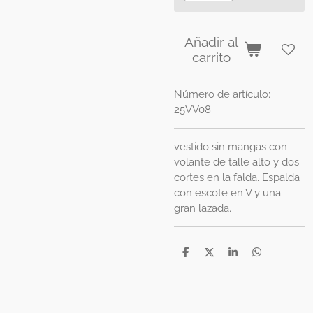
Añadir al
carrito
Número de artículo:
25VV08
vestido sin mangas con
volante de talle alto y dos
cortes en la falda. Espalda
con escote en V y una
gran lazada.
C
C
C
C
o
o
o
o
m
m
m
m
p
p
p
p
a
a
a
a
r
r
r
r