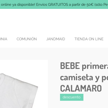
 online ya disponible! Envíos GRATUITOS a partir de 50€ (sólo Pe
ONIA
COMUNIÓN
JANDMAID
TIENDA ON LINE
BEBE primer
camiseta y p
CALAMARO
descuento