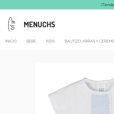
¡Tienda
Ir
al
contenido
MENUCHS
principal
INICIO
BEBE
KIDS
BAUTIZO, ARRAS Y CEREM