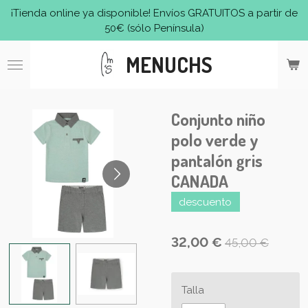
¡Tienda online ya disponible! Envíos GRATUITOS a partir de
Ir
50€ (sólo Península)
al
contenido
MENUCHS
principal
Conjunto niño
polo verde y
pantalón gris
CANADA
descuento
32,00 €
45,00 €
Talla