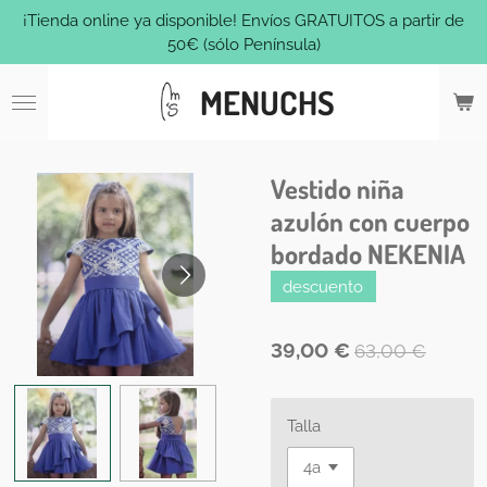
¡Tienda online ya disponible! Envíos GRATUITOS a partir de
Ir
50€ (sólo Península)
al
contenido
MENUCHS
principal
Vestido niña
azulón con cuerpo
bordado NEKENIA
descuento
39,00 €
63,00 €
Talla