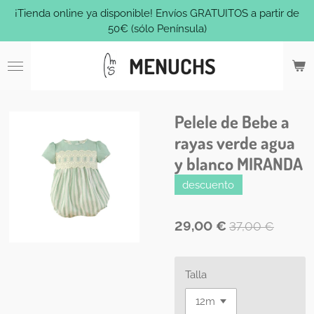
¡Tienda online ya disponible! Envíos GRATUITOS a partir de
Ir
50€ (sólo Península)
al
contenido
MENUCHS
principal
Pelele de Bebe a
rayas verde agua
y blanco MIRANDA
descuento
29,00 €
37,00 €
Talla