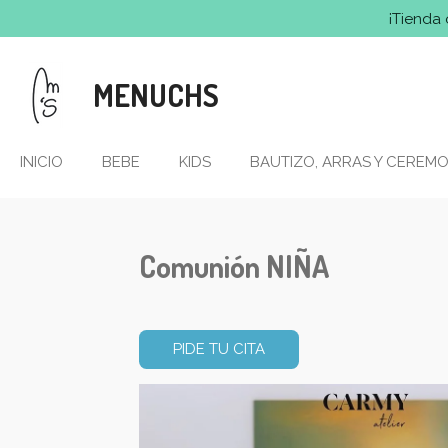
¡Tienda 
Ir
al
contenido
MENUCHS
principal
INICIO
BEBE
KIDS
BAUTIZO, ARRAS Y CEREMO
Comunión NIÑA
PIDE TU CITA