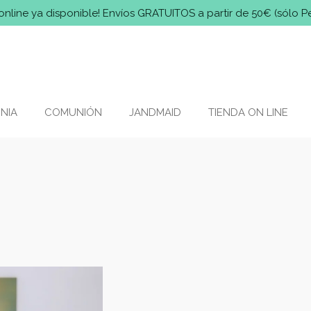
online ya disponible! Envíos GRATUITOS a partir de 50€ (sólo P
NIA
COMUNIÓN
JANDMAID
TIENDA ON LINE